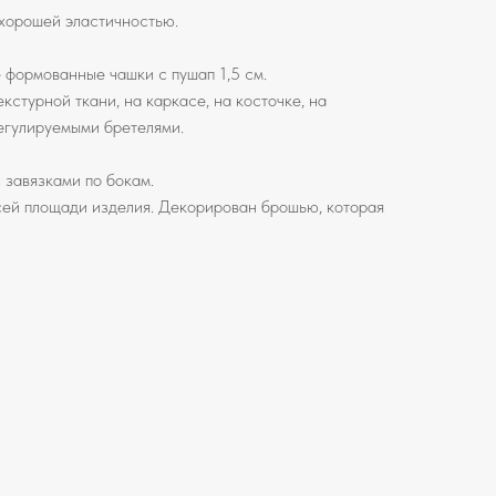
 хорошей эластичностью.
 формованные чашки c пушап 1,5 см.
кстурной ткани, на каркасе, на косточке, на
регулируемыми бретелями.
 завязками по бокам.
сей площади изделия. Декорирован брошью, которая