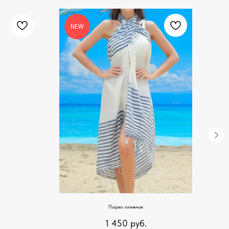
NEW
Парео пляжное
1 450
руб.