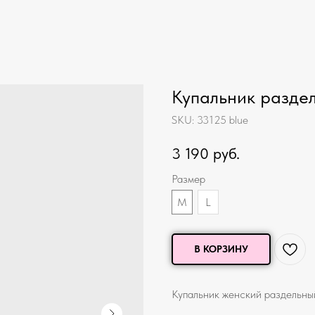
Купальник разде
SKU:
33125 blue
3 190
руб.
Размер
M
L
В КОРЗИНУ
Купальник женский раздельный