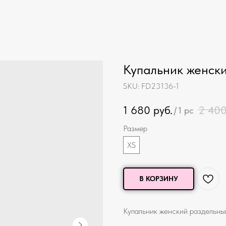
Купальник женск
SKU:
FD23136-1
1 680
руб.
2 40
/
1 pc
Размер
XS
В КОРЗИНУ
Купальник женский раздельны