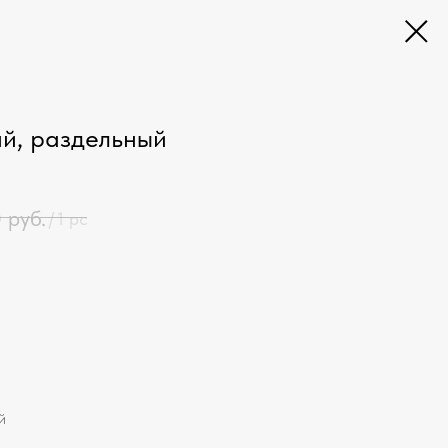
ий, раздельный
0
руб.
/
1 pc
й