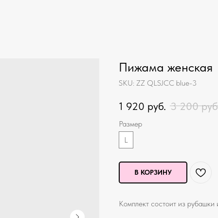
Пижама женская
SKU:
ZZ QLSJCC blue-3
1 920
руб.
3 200
руб
Размер
L
В КОРЗИНУ
Комплект состоит из рубашки 