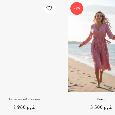
NEW
Костюм женский из муслина
Платье
2 980
руб.
3 500
руб.