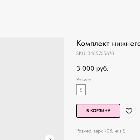
Комплект нижнего
SKU:
3465765678
3 000
руб.
Размер
S
В КОРЗИНУ
Размер: верх 70B, низ S