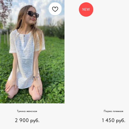
NEW
Туника женская
Парео пляжное
2 900
руб.
1 450
руб.