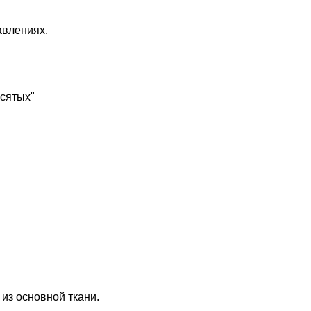
авлениях.
есятых"
из основной ткани.