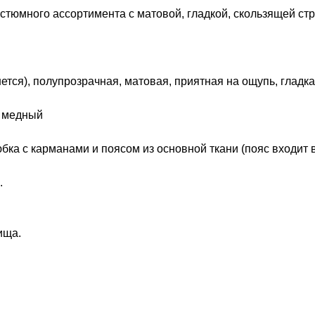
костюмного ассортимента с матовой, гладкой, скользящей с
тся), полупрозрачная, матовая, приятная на ощупь, гладка
: медный
ка с карманами и поясом из основной ткани (пояс входит в
.
ища.